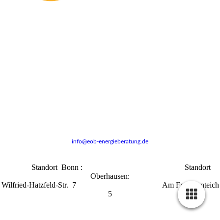
Dipl.-Ing. Carsten Grützner (FB Architektur) Gebäudeenergieberater (HWK)
info@eob-energieberatung.de
Standort Bonn : Standort
Oberhausen:
Wilfried-Hatzfeld-Str. 7 Am Froschenteich
5