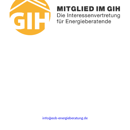
Dipl.-Ing. Carsten Grützner (FB Architektur) Gebäudeenergieberater (HWK)
info@eob-energieberatung.de